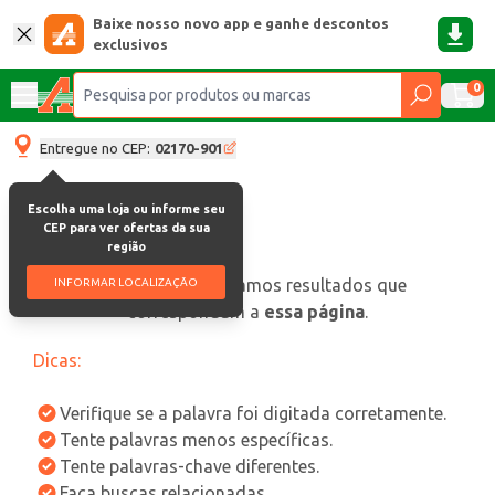
Baixe nosso novo app e ganhe descontos
exclusivos
0
Entregue no CEP:
02170-901
Escolha uma loja ou informe seu
CEP para ver ofertas da sua
região
oops, não encontramos resultados que
INFORMAR LOCALIZAÇÃO
correspondam a
essa página
.
Dicas:
Verifique se a palavra foi digitada corretamente.
Tente palavras menos específicas.
Tente palavras-chave diferentes.
Faça buscas relacionadas.