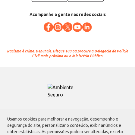
Acompanhe a gente nas redes sociais
Racismo é crime.
Denuncie. Disque 100 ou procure a Delegacia de Polícia
Civil mais próxima ou o Ministério Público.
Atacadão S.A.
Usamos cookies para melhorar a navegação, desempenho e
Avenida Morvan Dias de Figueiredo, 6169, Vila Maria, São Paulo - SP | CEP
segurança do site, personalizar o conteúdo, exibir anúncios e
02170-901 | CNPJ: 75.315.333/0001-09
obter estatísticas. As permissões podem ser alteradas, exceto