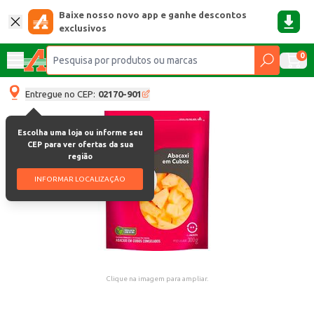
Baixe nosso novo app e ganhe descontos
exclusivos
0
Entregue no CEP:
02170-901
Escolha uma loja ou informe seu
CEP para ver ofertas da sua
região
INFORMAR LOCALIZAÇÃO
Clique na imagem para ampliar.