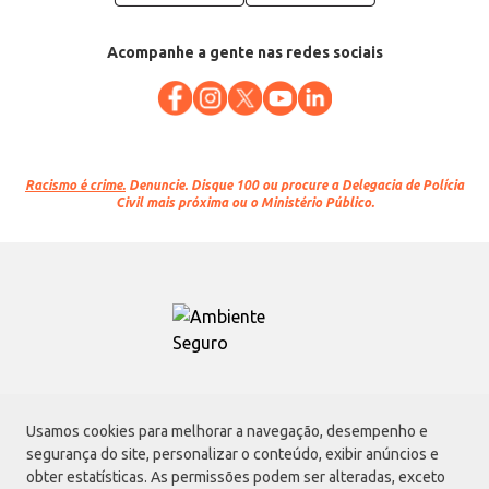
Acompanhe a gente nas redes sociais
Racismo é crime.
Denuncie. Disque 100 ou procure a Delegacia de Polícia
Civil mais próxima ou o Ministério Público.
Atacadão S.A.
Usamos cookies para melhorar a navegação, desempenho e
Avenida Morvan Dias de Figueiredo, 6169, Vila Maria, São Paulo - SP | CEP
segurança do site, personalizar o conteúdo, exibir anúncios e
02170-901 | CNPJ: 75.315.333/0001-09
obter estatísticas. As permissões podem ser alteradas, exceto