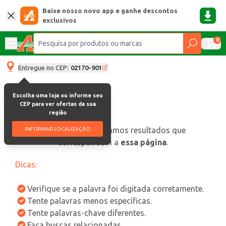
Baixe nosso novo app e ganhe descontos
exclusivos
0
Entregue no CEP:
02170-901
Escolha uma loja ou informe seu
CEP para ver ofertas da sua
região
oops, não encontramos resultados que
INFORMAR LOCALIZAÇÃO
correspondam a
essa página
.
Dicas:
Verifique se a palavra foi digitada corretamente.
Tente palavras menos específicas.
Tente palavras-chave diferentes.
Faça buscas relacionadas.