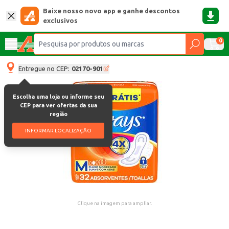
Baixe nosso novo app e ganhe descontos
exclusivos
0
Entregue no CEP:
02170-901
Escolha uma loja ou informe seu
CEP para ver ofertas da sua
região
INFORMAR LOCALIZAÇÃO
Clique na imagem para ampliar.