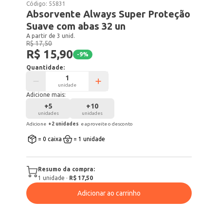
Código:
55831
Absorvente Always Super Proteção
Suave com abas 32 un
A partir de 3 unid.
R$ 17,50
R$ 15,90
-
9
%
Quantidade:
unidade
Adicione mais:
+
5
+
10
unidades
unidades
Adicione
+
2
unidade
s
e aproveite o desconto
= 0 caixa
= 1 unidade
Resumo da compra:
1
unidade
·
R$ 17,50
Adicionar ao carrinho