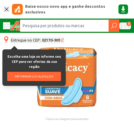
Baixe nosso novo app e ganhe descontos
exclusivos
0
Entregue no CEP:
02170-901
Escolha uma loja ou informe seu
CEP para ver ofertas da sua
região
INFORMAR LOCALIZAÇÃO
Clique na imagem para ampliar.