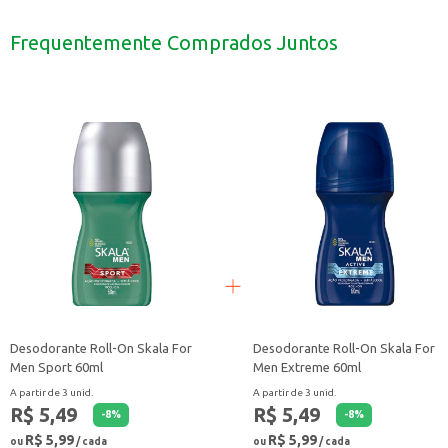
Ideal para mulheres que buscam proteção antibacteriana.
Adequado para uso em casa, no trabalho ou em viagens.
Frequentemente Comprados Juntos
Com o Absorvente Intimus Antibacteriana com abas, você tem a tranquilidade
Desodorante Roll-On Skala For
Desodorante Roll-On Skala For
Men Sport 60ml
Men Extreme 60ml
A partir de 3 unid.
A partir de 3 unid.
R$ 5,49
R$ 5,49
-
8
%
-
8
%
R$ 5,99
R$ 5,99
ou
/ cada
ou
/ cada