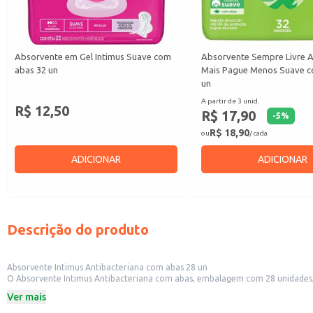
Absorvente em Gel Intimus Suave com
Absorvente Sempre Livre 
abas 32 un
Mais Pague Menos Suave c
un
A partir de 3 unid.
R$ 12,50
R$ 17,90
-
5
%
R$ 18,90
ou
/ cada
ADICIONAR
ADICIONAR
Descrição do produto
Absorvente Intimus Antibacteriana com abas 28 un
O Absorvente Intimus Antibacteriana com abas, embalagem com 28 unidades, o
segurança e bem-estar.
Ver mais
Dicas de Uso:
Perfeito para uso diário, proporcionando segurança em diversas atividades.