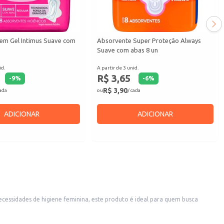
em Gel Intimus Suave com
Absorvente Super Proteção Always
Suave com abas 8 un
id.
A partir de 3 unid.
R$ 3,65
-
9
%
-
6
%
R$ 3,90
cada
ou
/ cada
ADICIONAR
ADICIONAR
cessidades de higiene feminina, este produto é ideal para quem busca