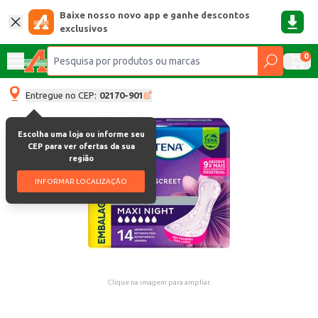
Baixe nosso novo app e ganhe descontos
exclusivos
0
Entregue no CEP:
02170-901
Escolha uma loja ou informe seu
CEP para ver ofertas da sua
região
INFORMAR LOCALIZAÇÃO
Clique na imagem para ampliar.