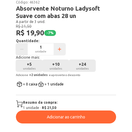
Código:
46362
Absorvente Noturno Ladysoft
Suave com abas 28 un
A partir de 3 unid.
R$ 21,50
R$ 19,90
-
7
%
Quantidade:
unidade
Adicione mais:
+
5
+
10
+
24
unidades
unidades
unidades
Adicione
+
2
unidade
s
e aproveite o desconto
= 0 caixa
= 1 unidade
Resumo da compra:
1
unidade
·
R$ 21,50
Adicionar ao carrinho