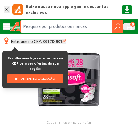
Baixe nosso novo app e ganhe descontos
exclusivos
0
Entregue no CEP:
02170-901
Escolha uma loja ou informe seu
CEP para ver ofertas da sua
região
INFORMAR LOCALIZAÇÃO
Clique na imagem para ampliar.