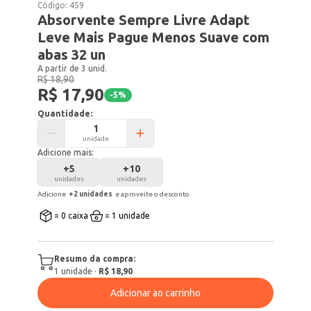
Código:
459
Absorvente Sempre Livre Adapt
Leve Mais Pague Menos Suave com
abas 32 un
A partir de 3 unid.
R$ 18,90
R$ 17,90
-
5
%
Quantidade:
unidade
Adicione mais:
+
5
+
10
unidades
unidades
Adicione
+
2
unidade
s
e aproveite o desconto
= 0 caixa
= 1 unidade
Resumo da compra:
1
unidade
·
R$ 18,90
Adicionar ao carrinho