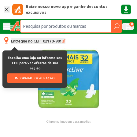
Baixe nosso novo app e ganhe descontos
exclusivos
0
Entregue no CEP:
02170-901
Escolha uma loja ou informe seu
CEP para ver ofertas da sua
região
INFORMAR LOCALIZAÇÃO
Clique na imagem para ampliar.