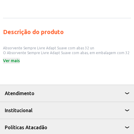
Descrição do produto
Absorvente Sempre Livre Adapt Suave com abas 32 un
O Absorvente Sempre Livre Adapt Suave com abas, em embalagem com 32
unidades, oferece proteção e conforto para o dia a dia. Desenvolvido para
Ver mais
se adaptar aos movimentos do corpo, proporciona segurança e discrição.
Ideal para quem busca um produto confiável e eficiente.
Dicas de Uso:
Perfeito para uso diário, garantindo proteção em diferentes atividades.
Indicado para mulheres que buscam conforto e segurança durante o
período menstrual.
Pode ser utilizado em casa, no trabalho ou em viagens.
Atendimento
O Absorvente Sempre Livre Adapt Suave com abas é uma escolha prática
para quem busca bem-estar e proteção, combinando conforto e segurança
em um único produto.
Institucional
Políticas Atacadão