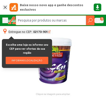
Baixe nosso novo app e ganhe descontos
exclusivos
0
Entregue no CEP:
02170-901
Escolha uma loja ou informe seu
CEP para ver ofertas da sua
região
INFORMAR LOCALIZAÇÃO
Clique na imagem para ampliar.