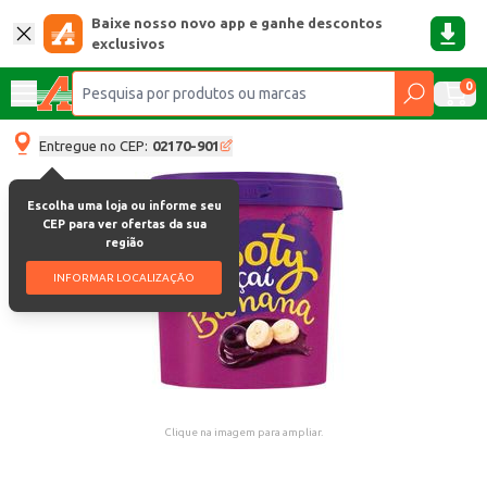
Baixe nosso novo app e ganhe descontos
exclusivos
0
Entregue no CEP:
02170-901
Escolha uma loja ou informe seu
CEP para ver ofertas da sua
região
INFORMAR LOCALIZAÇÃO
Clique na imagem para ampliar.