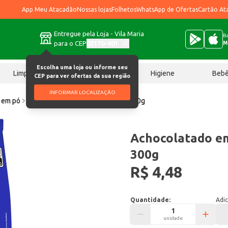
App Meu Atacadão
Nossas lojas
Folhetos
WhatsApp de Ofertas
Cartão At
Entregue pela Loja - Vila Maria
Ba
para o CEP
02170-901
M
Escolha uma loja ou informe seu
Limpeza
Chocolates
Higiene
Beb
CEP para ver ofertas da sua região
INFORMAR LOCALIZAÇÃO
 em pó
Achocolatado em Pó Apti Power 300g
Achocolatado e
300g
R$ 4,48
Quantidade:
Adic
unidade