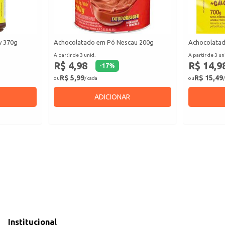
y 370g
Achocolatado em Pó Nescau 200g
Achocolata
A partir de 3 unid.
A partir de 3 un
R$ 4,98
R$ 14,9
-
17
%
R$ 5,99
R$ 15,49
ou
/ cada
ou
/
ADICIONAR
Institucional