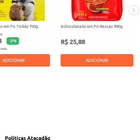
do em Pó Toddy 700g
Achocolatado em Pó Nescau 990g
id.
8
R$ 25,88
-
3
%
 cada
ADICIONAR
ADICIONAR
Políticas Atacadão