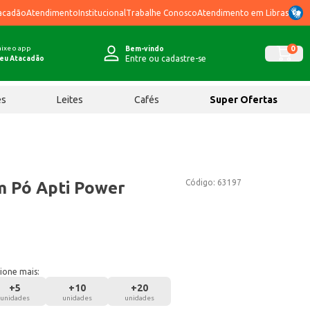
acadão
Atendimento
Institucional
Trabalhe Conosco
Atendimento em Libras
ixe o app
0
Bem-vindo
Entre ou cadastre-se
eu Atacadão
ês
Leites
Cafés
Super Ofertas
Código:
63197
m Pó Apti Power
ione mais:
+
5
+
10
+
20
unidades
unidades
unidades