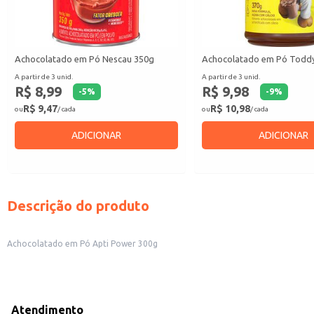
Achocolatado em Pó Nescau 350g
Achocolatado em Pó Todd
A partir de 3 unid.
A partir de 3 unid.
R$ 8,99
R$ 9,98
-
5
%
-
9
%
R$ 9,47
R$ 10,98
ou
/ cada
ou
/ cada
ADICIONAR
ADICIONAR
Descrição do produto
Achocolatado em Pó Apti Power 300g
Atendimento