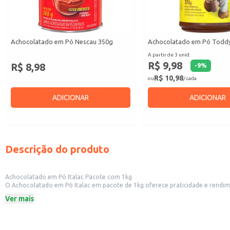
Achocolatado em Pó Nescau 350g
Achocolatado em Pó Todd
A partir de 3 unid.
R$ 9,98
R$ 8,98
-
9
%
R$ 10,98
ou
/ cada
ADICIONAR
ADICIONAR
Descrição do produto
Achocolatado em Pó Italac Pacote com 1kg
O Achocolatado em Pó Italac em pacote de 1kg oferece praticidade e rendimento para diversas aplicações. Ideal para estabelecimentos comerciais como lanchone
também é uma opção conveniente para uso doméstico, atendendo às necessida
Ver mais
Dicas de Uso:
Prepare um delicioso chocolate quente para servir aos seus clientes em seu 
Utilize na produção de sobremesas, como mousses e bolos, adicionando um t
Ideal para o preparo de bebidas quentes em casa, em qualquer ocasião.