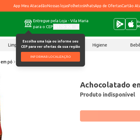
App Meu Atacadão
Nossas lojas
Folhetos
WhatsApp de Ofertas
Cartão At
Entregue pela Loja - Vila Maria
Ba
para o CEP
02170-901
M
Escolha uma loja ou informe seu
Limpeza
Chocolates
Higiene
Beb
CEP para ver ofertas da sua região
INFORMAR LOCALIZAÇÃO
 em pó
Achocolatado em Pó Italac 1kg
Achocolatado em
Produto indisponível