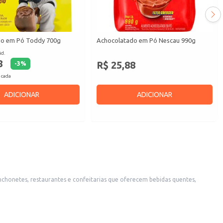
do em Pó Toddy 700g
Achocolatado em Pó Nescau 990g
id.
8
R$ 25,88
-
3
%
 cada
ADICIONAR
ADICIONAR
il de preparar.