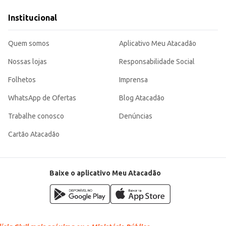
a uma demanda constante por achocolatados em pó.
rosa, seja para uso profissional ou doméstico, oferecendo um bom custo-benef
Institucional
Quem somos
Aplicativo Meu Atacadão
Nossas lojas
Responsabilidade Social
Folhetos
Imprensa
WhatsApp de Ofertas
Blog Atacadão
Trabalhe conosco
Denúncias
Cartão Atacadão
Baixe o aplicativo Meu Atacadão