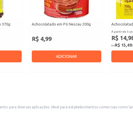
y 370g
Achocolatado em Pó Nescau 200g
Achocolata
A partir de 3 un
R$ 14,9
R$ 4,99
R$ 15,49
ou
/
ADICIONAR
tes, restaurantes e confeitarias que oferecem bebidas quentes,
des de famílias e indivíduos que apreciam um chocolate quente saboroso e fác
estabelecimento comercial.
oque de sabor de chocolate.