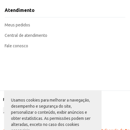
Excelente opção para revenda em mercearias e supermercados, atendendo 
O Achocolatado em Pó Italac de 1kg proporciona uma solução eficiente e sabo
Atendimento
Marca: Italac
Departamento: Mercearia
Categoria: Achocolatado em pó
Meus pedidos
Conteúdo: 1kg
EAN: 43721981
Central de atendimento
Fale conosco
Formas de pagamento
Usamos cookies para melhorar a navegação,
desempenho e segurança do site,
personalizar o conteúdo, exibir anúncios e
obter estatísticas. As permissões podem ser
alteradas, exceto no caso dos cookies