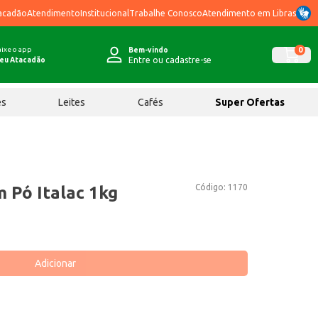
acadão
Atendimento
Institucional
Trabalhe Conosco
Atendimento em Libras
ixe o app
0
Bem-vindo
Entre ou cadastre-se
eu Atacadão
ês
Leites
Cafés
Super Ofertas
Código:
1170
 Pó Italac 1kg
Adicionar