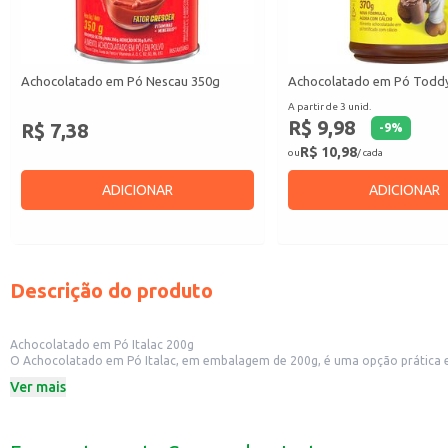
Achocolatado em Pó Nescau 350g
Achocolatado em Pó Todd
A partir de 3 unid.
R$ 9,98
R$ 7,38
-
9
%
R$ 10,98
ou
/ cada
ADICIONAR
ADICIONAR
Descrição do produto
Achocolatado em Pó Italac 200g
O Achocolatado em Pó Italac, em embalagem de 200g, é uma opção prática e sa
aos seus preparos.
Ver mais
Dicas de Uso:
Prepare um delicioso achocolatado para o café da manhã ou lanche da tarde
Utilize em receitas de bolos, tortas e outras sobremesas.
Adicione a vitaminas e shakes para um sabor extra.