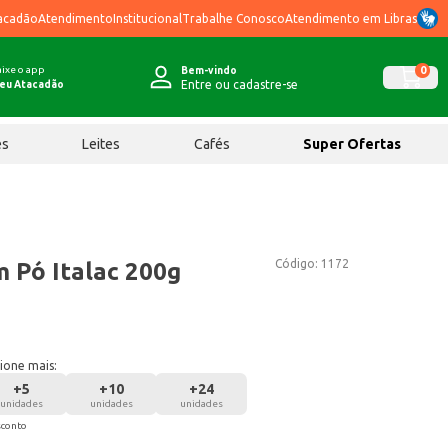
acadão
Atendimento
Institucional
Trabalhe Conosco
Atendimento em Libras
ixe o app
0
Bem-vindo
Entre ou cadastre-se
eu Atacadão
ês
Leites
Cafés
Super Ofertas
Código:
1172
 Pó Italac 200g
ione mais:
+
5
+
10
+
24
unidades
unidades
unidades
sconto