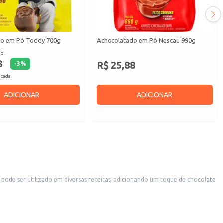
do em Pó Toddy 700g
Achocolatado em Pó Nescau 990g
id.
8
R$ 25,88
-
3
%
 cada
ADICIONAR
ADICIONAR
 pode ser utilizado em diversas receitas, adicionando um toque de chocolate