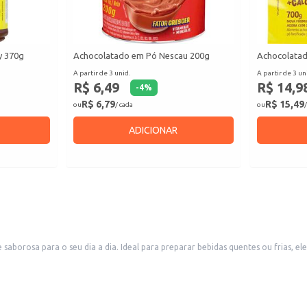
y 370g
Achocolatado em Pó Nescau 200g
Achocolata
A partir de 3 unid.
A partir de 3 un
R$ 6,49
R$ 14,9
-
4
%
R$ 6,79
R$ 15,49
ou
/ cada
ou
/
ADICIONAR
borosa para o seu dia a dia. Ideal para preparar bebidas quentes ou frias, ele
.