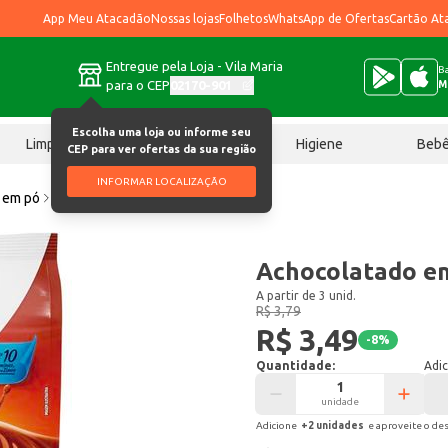
App Meu Atacadão
Nossas lojas
Folhetos
WhatsApp de Ofertas
Cartão At
Entregue pela Loja - Vila Maria
Ba
para o CEP
02170-901
M
Escolha uma loja ou informe seu
Limpeza
Chocolates
Higiene
Beb
CEP para ver ofertas da sua região
INFORMAR LOCALIZAÇÃO
 em pó
Achocolatado em Pó Italac 200g
Achocolatado em
A partir de 3 unid.
R$ 3,79
R$ 3,49
-
8
%
Quantidade:
Adic
unidade
Adicione
+
2
unidade
s
e aproveite o de