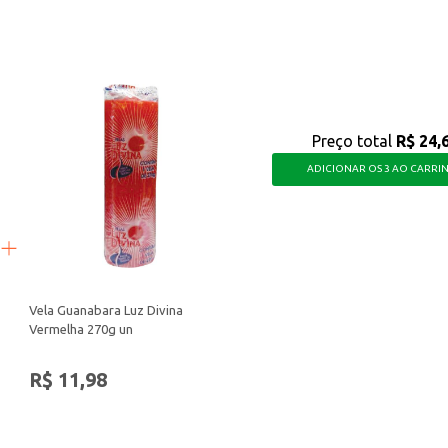
dade e sabor, seja para consumo doméstico ou para oferecer em estabelecimen
Preço total
R$ 24,
ADICIONAR OS 3 AO CARRI
Vela Guanabara Luz Divina
Vermelha 270g un
R$ 11,98