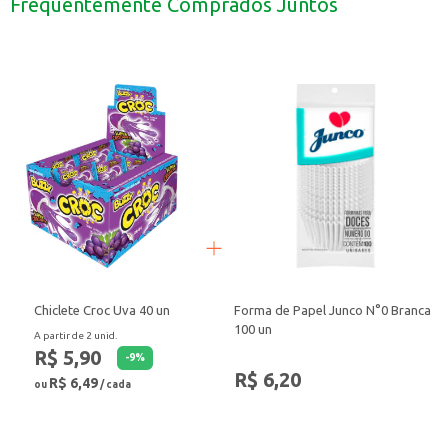
Frequentemente Comprados Juntos
O Achocolatado em Pó Italac é uma escolha versátil para quem busca pratici
Chiclete Croc Uva 40 un
Forma de Papel Junco N°0 Branca
100 un
A partir de 2 unid.
R$ 5,90
-
9
%
R$ 6,20
R$ 6,49
ou
/ cada