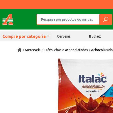
Compre por categoria
Cervejas
Bulnez
Mercearia
Cafés, chás e achocolatados
Achocolatado