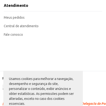
Atendimento
Meus pedidos
Central de atendimento
Fale conosco
Formas de pagamento
Usamos cookies para melhorar a navegação,
desempenho e segurança do site,
personalizar o conteúdo, exibir anúncios e
obter estatísticas. As permissões podem ser
alteradas, exceto no caso dos cookies
Racismo é crime.
Denuncie. Disque 100 ou procure a Delegacia de Polí
essenciais.