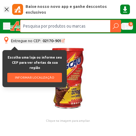
Baixe nosso novo app e ganhe descontos
exclusivos
0
Entregue no CEP:
02170-901
Escolha uma loja ou informe seu
CEP para ver ofertas da sua
região
INFORMAR LOCALIZAÇÃO
Clique na imagem para ampliar.