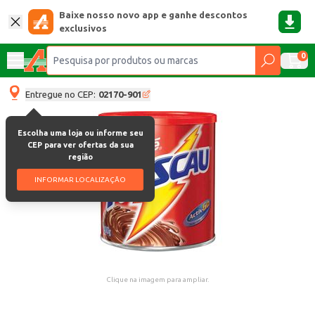
Baixe nosso novo app e ganhe descontos
exclusivos
0
Entregue no CEP:
02170-901
Escolha uma loja ou informe seu
CEP para ver ofertas da sua
região
INFORMAR LOCALIZAÇÃO
Clique na imagem para ampliar.