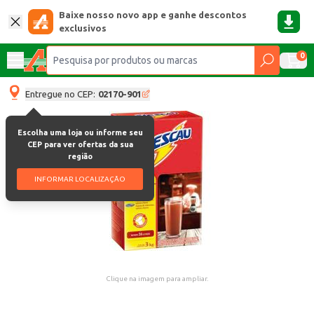
Baixe nosso novo app e ganhe descontos
exclusivos
0
Entregue no CEP:
02170-901
Escolha uma loja ou informe seu
CEP para ver ofertas da sua
região
INFORMAR LOCALIZAÇÃO
Clique na imagem para ampliar.