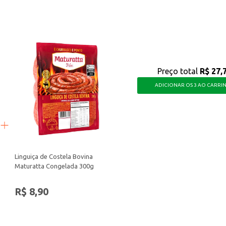
l de preparar, perfeito para quem busca sabor e conveniência.
Preço total
R$ 27,
ADICIONAR OS 3 AO CARRI
Linguiça de Costela Bovina
Maturatta Congelada 300g
R$ 8,90