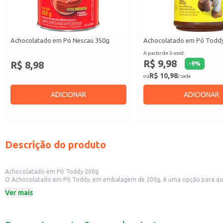
Achocolatado em Pó Nescau 350g
Achocolatado em Pó Todd
A partir de 3 unid.
R$ 9,98
R$ 8,98
-
9
%
R$ 10,98
ou
/ cada
ADICIONAR
ADICIONAR
Descrição do produto
Achocolatado em Pó Toddy 200g
O Achocolatado em Pó Toddy, em embalagem de 200g, é uma opção para quem 
uma escolha prática para o dia a dia.
Ver mais
Dicas de uso:
Prepare um delicioso achocolatado para o café da manhã ou lanche da tarde
Utilize em receitas de bolos, tortas e outras sobremesas para um toque de ch
Leve para o trabalho ou escola para um consumo rápido e prático.