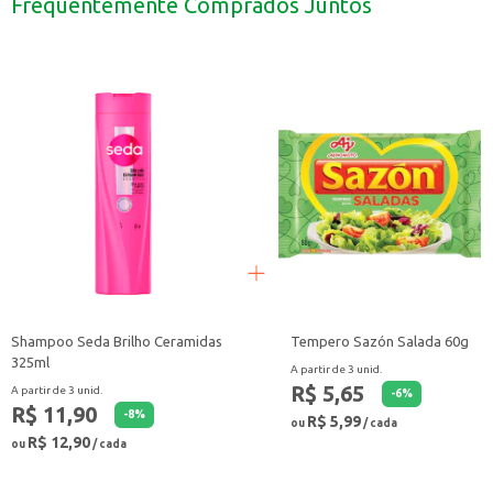
Frequentemente Comprados Juntos
Com o Achocolatado em Pó Toddy, você tem a praticidade de um produto fáci
Shampoo Seda Brilho Ceramidas
Tempero Sazón Salada 60g
325ml
A partir de 3 unid.
R$ 5,65
A partir de 3 unid.
-
6
%
R$ 11,90
-
8
%
R$ 5,99
ou
/ cada
R$ 12,90
ou
/ cada