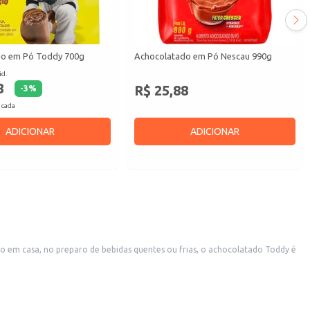
do em Pó Toddy 700g
Achocolatado em Pó Nescau 990g
id.
8
R$ 25,88
-
3
%
 cada
ADICIONAR
ADICIONAR
em casa, no preparo de bebidas quentes ou frias, o achocolatado Toddy é