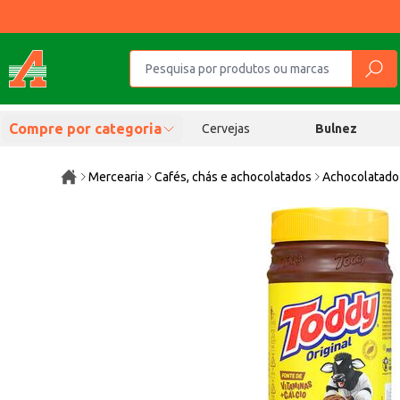
Compre por categoria
Cervejas
Bulnez
Mercearia
Cafés, chás e achocolatados
Achocolatado