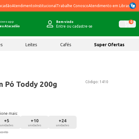
acadão
Atendimento
Institucional
Trabalhe Conosco
Atendimento em Libras
ixe o app
0
Bem-vindo
Entre ou cadastre-se
eu Atacadão
ês
Leites
Cafés
Super Ofertas
Código:
1410
m Pó Toddy 200g
ione mais:
+
5
+
10
+
24
unidades
unidades
unidades
sconto