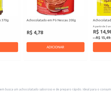
y 370g
Achocolatado em Pó Nescau 200g
Achocolata
A partir de 3 un
R$ 14,9
R$ 4,78
R$ 15,49
ou
/
ADICIONAR
busca um achocolatado saboroso e de preparo rápido. Ideal para o consumo 
.
ocolate.