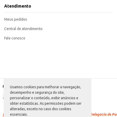
Atendimento
Meus pedidos
Central de atendimento
Fale conosco
Formas de pagamento
Usamos cookies para melhorar a navegação,
desempenho e segurança do site,
personalizar o conteúdo, exibir anúncios e
obter estatísticas. As permissões podem ser
alteradas, exceto no caso dos cookies
Racismo é crime.
Denuncie. Disque 100 ou procure a Delegacia de Polí
essenciais.