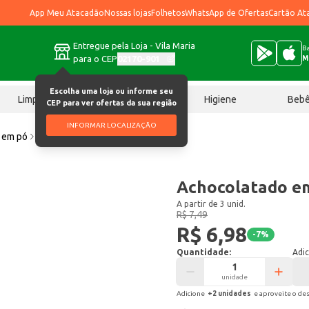
App Meu Atacadão
Nossas lojas
Folhetos
WhatsApp de Ofertas
Cartão At
Entregue pela Loja - Vila Maria
Ba
para o CEP
02170-901
M
Escolha uma loja ou informe seu
Limpeza
Chocolates
Higiene
Beb
CEP para ver ofertas da sua região
INFORMAR LOCALIZAÇÃO
 em pó
Achocolatado em Pó Toddy 200g
Achocolatado e
A partir de 3 unid.
R$ 7,49
R$ 6,98
-
7
%
Quantidade:
Adic
unidade
Adicione
+
2
unidade
s
e aproveite o de