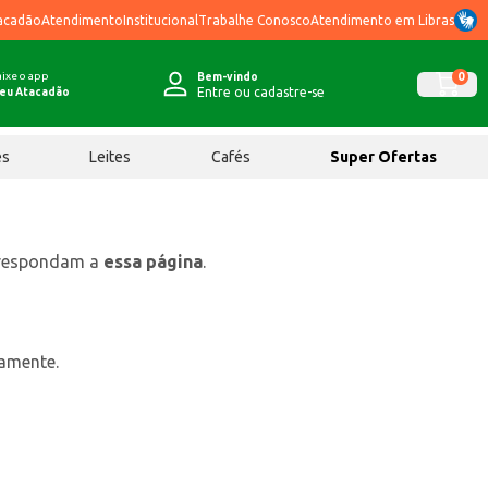
acadão
Atendimento
Institucional
Trabalhe Conosco
Atendimento em Libras
ixe o app
0
Bem-vindo
Entre ou cadastre-se
eu Atacadão
ês
Leites
Cafés
Super Ofertas
rrespondam a
essa página
.
tamente.