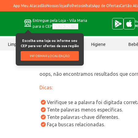
App Meu Atacadão
Nossas lojas
Folhetos
WhatsApp de Ofertas
Cartão At
Entregue pela Loja - Vila Maria
Ba
para o CEP
02170-901
M
Escolha uma loja ou informe seu
Limpeza
Chocolates
Higiene
Beb
CEP para ver ofertas da sua região
INFORMAR LOCALIZAÇÃO
oops, não encontramos resultados que co
Dicas:
Verifique se a palavra foi digitada corre
Tente palavras menos específicas.
Tente palavras-chave diferentes.
Faça buscas relacionadas.