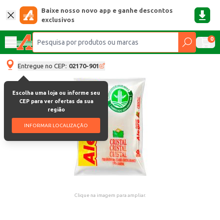
Baixe nosso novo app e ganhe descontos
exclusivos
0
Entregue no CEP:
02170-901
Escolha uma loja ou informe seu
CEP para ver ofertas da sua
região
INFORMAR LOCALIZAÇÃO
Clique na imagem para ampliar.