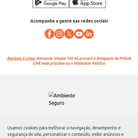
Acompanhe a gente nas redes sociais
Racismo é crime.
Denuncie. Disque 100 ou procure a Delegacia de Polícia
Civil mais próxima ou o Ministério Público.
Atacadão S.A.
Usamos cookies para melhorar a navegação, desempenho e
Avenida Morvan Dias de Figueiredo, 6169, Vila Maria, São Paulo - SP | CEP
segurança do site, personalizar o conteúdo, exibir anúncios e
02170-901 | CNPJ: 75.315.333/0001-09