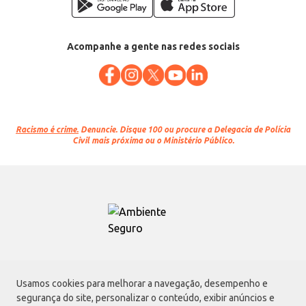
Acompanhe a gente nas redes sociais
Racismo é crime.
Denuncie. Disque 100 ou procure a Delegacia de Polícia
Civil mais próxima ou o Ministério Público.
Atacadão S.A.
Usamos cookies para melhorar a navegação, desempenho e
Avenida Morvan Dias de Figueiredo, 6169, Vila Maria, São Paulo - SP | CEP
segurança do site, personalizar o conteúdo, exibir anúncios e
02170-901 | CNPJ: 75.315.333/0001-09