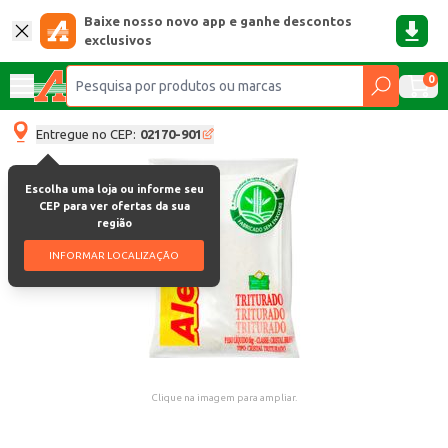
Baixe nosso novo app e ganhe descontos
exclusivos
0
Entregue no CEP:
02170-901
Escolha uma loja ou informe seu
CEP para ver ofertas da sua
região
INFORMAR LOCALIZAÇÃO
Clique na imagem para ampliar.