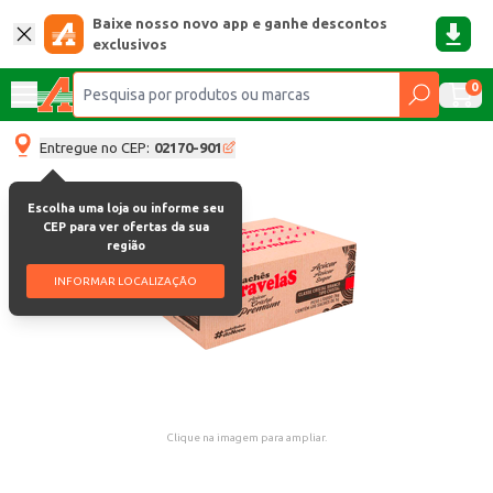
Baixe nosso novo app e ganhe descontos
exclusivos
0
Entregue no CEP:
02170-901
Escolha uma loja ou informe seu
CEP para ver ofertas da sua
região
INFORMAR LOCALIZAÇÃO
Clique na imagem para ampliar.