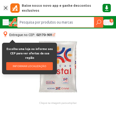
Baixe nosso novo app e ganhe descontos
exclusivos
0
Entregue no CEP:
02170-901
Escolha uma loja ou informe seu
CEP para ver ofertas da sua
região
INFORMAR LOCALIZAÇÃO
Clique na imagem para ampliar.