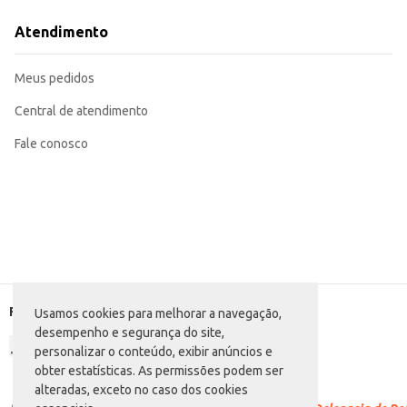
Recomendado para revenda em mercearias, supermercados e outros estabel
O Açúcar Cristal Globo oferece um produto de qualidade, garantindo o rend
Atendimento
Marca: Globo
Departamento: Mercearia
Categoria: Açúcar
Meus pedidos
Conteúdo: 1kg
EAN: 7896534404185
Central de atendimento
Fale conosco
Formas de pagamento
Usamos cookies para melhorar a navegação,
desempenho e segurança do site,
personalizar o conteúdo, exibir anúncios e
obter estatísticas. As permissões podem ser
alteradas, exceto no caso dos cookies