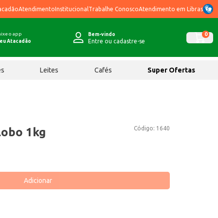
acadão
Atendimento
Institucional
Trabalhe Conosco
Atendimento em Libras
ixe o app
0
Bem-vindo
Entre ou cadastre-se
eu Atacadão
ês
Leites
Cafés
Super Ofertas
Código:
1640
lobo 1kg
Adicionar