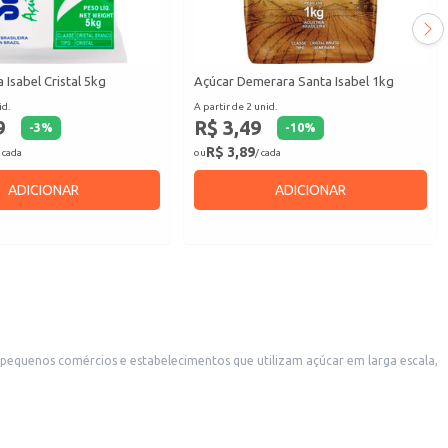
 Isabel Cristal 5kg
Açúcar Demerara Santa Isabel 1kg
id.
A partir de 2 unid.
9
R$ 3,49
-
3
%
-
10
%
R$ 3,89
 cada
ou
/ cada
ADICIONAR
ADICIONAR