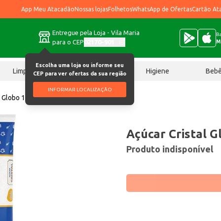
App Meu Atacadão
Nossas lojas
Folhetos
WhatsApp de Ofertas
Cartão At
Entregue pela Loja - Vila Maria
Ba
para o CEP
02170-901
M
Escolha uma loja ou informe seu
Limpeza
Chocolates
Higiene
Beb
CEP para ver ofertas da sua região
INFORMAR LOCALIZAÇÃO
l Globo 1kg
Açúcar Cristal G
Produto indisponível