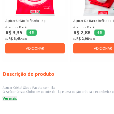
Açúcar União Refinado 1kg
Açúcar Da Barra Refinado 
A partir de 10 unid.
A partir de 10 unid.
R$ 3,35
R$ 2,88
-
3
%
-
3
%
R$ 3,45
R$ 2,98
ou
/ cada
ou
/ cada
ADICIONAR
ADICIONAR
Descrição do produto
Açúcar Cristal Globo Pacote com 1kg
O Açúcar Cristal Globo em pacote de 1kg é uma opção prática e econômica para diversas aplicações. Sua embalagem de 1kg é ideal para uso em residências, pequenos comércios e 
como padarias, confeitarias e restaurantes. A praticid
Ver mais
Dicas de uso:
Ideal para adoçar bebidas quentes e frias.
Perfeito para o preparo de sobremesas, bolos e doces.
Adequado para uso em receitas culinárias em geral.