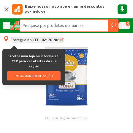
Baixe nosso novo app e ganhe descontos
exclusivos
0
Entregue no CEP:
02170-901
Escolha uma loja ou informe seu
CEP para ver ofertas da sua
região
INFORMAR LOCALIZAÇÃO
Clique na imagem para ampliar.