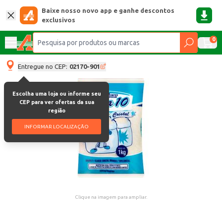
Baixe nosso novo app e ganhe descontos
exclusivos
0
Entregue no CEP:
02170-901
Escolha uma loja ou informe seu
CEP para ver ofertas da sua
região
INFORMAR LOCALIZAÇÃO
Clique na imagem para ampliar.