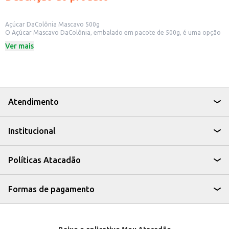
Açúcar DaColônia Mascavo 500g
O Açúcar Mascavo DaColônia, embalado em pacote de 500g, é uma opção
para quem busca um produto com características específicas. Ideal para
Ver mais
quem procura um adoçante com sabor diferenciado, o açúcar mascavo
pode ser utilizado em diversas receitas e preparos.
Dicas de Uso:
Utilize em receitas de bolos, tortas e biscoitos para um toque especial.
Adicione ao café ou outras bebidas para um sabor mais intenso.
Use em preparos de caldas e caramelos.
Pode ser utilizado em receitas de pães e sobremesas.
Atendimento
O Açúcar Mascavo DaColônia é uma escolha para quem busca um produto
com sabor e versatilidade, ideal para diversas aplicações culinárias.
Institucional
Políticas Atacadão
Formas de pagamento