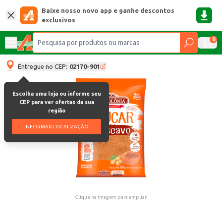
Baixe nosso novo app e ganhe descontos
exclusivos
0
Entregue no CEP:
02170-901
Escolha uma loja ou informe seu
CEP para ver ofertas da sua
região
INFORMAR LOCALIZAÇÃO
Clique na imagem para ampliar.