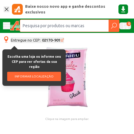
Baixe nosso novo app e ganhe descontos
exclusivos
0
Entregue no CEP:
02170-901
Escolha uma loja ou informe seu
CEP para ver ofertas da sua
região
INFORMAR LOCALIZAÇÃO
Clique na imagem para ampliar.