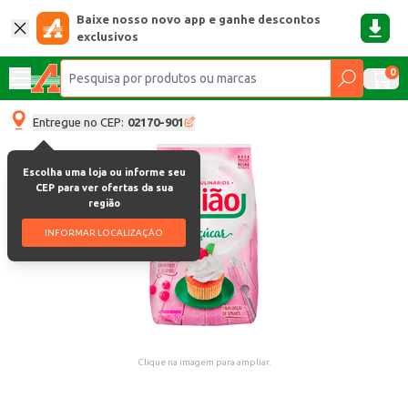
Baixe nosso novo app e ganhe descontos
exclusivos
0
Entregue no CEP:
02170-901
Escolha uma loja ou informe seu
CEP para ver ofertas da sua
região
INFORMAR LOCALIZAÇÃO
Clique na imagem para ampliar.