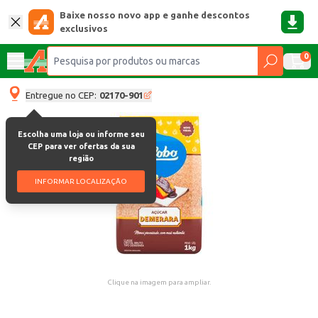
Baixe nosso novo app e ganhe descontos
exclusivos
0
Entregue no CEP:
02170-901
Escolha uma loja ou informe seu
CEP para ver ofertas da sua
região
INFORMAR LOCALIZAÇÃO
Clique na imagem para ampliar.