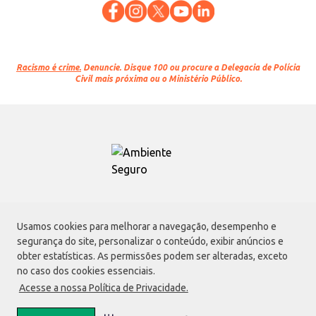
Racismo é crime.
Denuncie. Disque 100 ou procure a Delegacia de Polícia
Civil mais próxima ou o Ministério Público.
Atacadão S.A.
Usamos cookies para melhorar a navegação, desempenho e
Avenida Morvan Dias de Figueiredo, 6169, Vila Maria, São Paulo - SP | CEP
segurança do site, personalizar o conteúdo, exibir anúncios e
02170-901 | CNPJ: 75.315.333/0001-09
obter estatísticas. As permissões podem ser alteradas, exceto
Envio de documentos administrativos e jurídicos:
no caso dos cookies essenciais.
Avenida Morvan Dias de Figueiredo, 6169, Vila Maria, São Paulo - SP | CEP
Acesse a nossa Política de Privacidade.
02170-901
faleconosco@atacadao.com.br