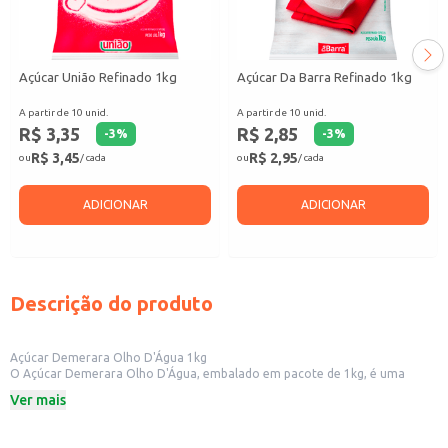
Açúcar União Refinado 1kg
Açúcar Da Barra Refinado 1kg
A partir de 10 unid.
A partir de 10 unid.
R$ 3,35
R$ 2,85
-
3
%
-
3
%
R$ 3,45
R$ 2,95
ou
/ cada
ou
/ cada
ADICIONAR
ADICIONAR
Descrição do produto
Açúcar Demerara Olho D'Água 1kg
O Açúcar Demerara Olho D'Água, embalado em pacote de 1kg, é uma
opção para quem busca um adoçante com processo de produção menos
Ver mais
refinado. Sua característica é a presença de cristais maiores e um sabor
mais intenso, que pode ser utilizado em diversas receitas e preparos.
Dicas de Uso: