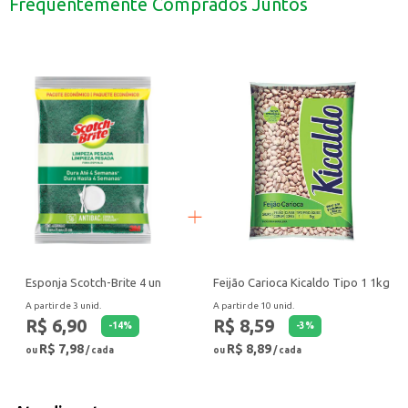
Frequentemente Comprados Juntos
Ideal para uso em estabelecimentos comerciais que necessitam de grande qua
O Açúcar Cristal Ecoçúcar 5kg oferece a praticidade e a qualidade que você 
Esponja Scotch-Brite 4 un
Feijão Carioca Kicaldo Tipo 1 1kg
A partir de 3 unid.
A partir de 10 unid.
R$ 6,90
R$ 8,59
-
14
%
-
3
%
R$ 7,98
R$ 8,89
ou
/ cada
ou
/ cada