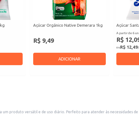
1kg
Açúcar Orgânico Native Demerara 1kg
Açúcar Santa
A partir de 6 un
R$ 12,0
R$ 9,49
R$ 12,49
ou
/
ADICIONAR
 um produto versátil e de uso diário. Perfeito para atender às necessidades d
 em diversas receitas e preparos.