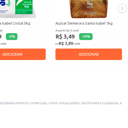
 Isabel Cristal 5kg
Açúcar Demerara Santa Isabel 1kg
id.
A partir de 2 unid.
9
R$ 3,49
-
3
%
-
10
%
R$ 3,89
 cada
ou
/ cada
ADICIONAR
ADICIONAR
e estabelecimentos comerciais, como restaurantes, lanchonetes e padarias, e