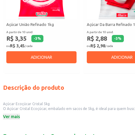
Açúcar União Refinado 1kg
Açúcar Da Barra Refinado 
A partir de 10 unid.
A partir de 10 unid.
R$ 3,35
R$ 2,88
-
3
%
-
3
%
R$ 3,45
R$ 2,98
ou
/ cada
ou
/ cada
ADICIONAR
ADICIONAR
Descrição do produto
Açúcar Ecoçúcar Cristal 5kg
O Açúcar Cristal Ecoçúcar, embalado em sacos de 5kg, é ideal para quem busca
também para o consumo doméstico. Sua granulometria uniforme facilita o uso
Ver mais
Dicas de uso:
Adoçar bebidas como café e sucos.
Utilizar em receitas de bolos, tortas e doces.
Empregar no preparo de caldas e coberturas.