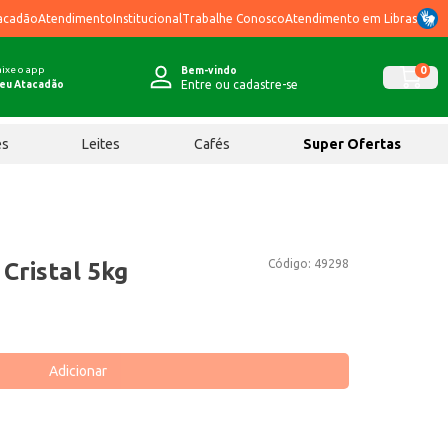
acadão
Atendimento
Institucional
Trabalhe Conosco
Atendimento em Libras
ixe o app
0
Bem-vindo
Entre ou cadastre-se
eu Atacadão
ês
Leites
Cafés
Super Ofertas
Código:
49298
Cristal 5kg
Adicionar