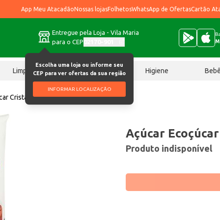
App Meu Atacadão
Nossas lojas
Folhetos
WhatsApp de Ofertas
Cartão At
Entregue pela Loja - Vila Maria
Ba
para o CEP
02170-901
M
Escolha uma loja ou informe seu
Limpeza
Chocolates
Higiene
Beb
CEP para ver ofertas da sua região
INFORMAR LOCALIZAÇÃO
ar Cristal 5kg
Açúcar Ecoçúcar 
Produto indisponível