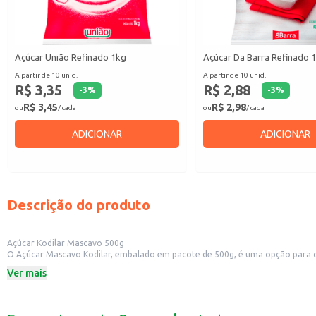
Açúcar União Refinado 1kg
Açúcar Da Barra Refinado 
A partir de 10 unid.
A partir de 10 unid.
R$ 3,35
R$ 2,88
-
3
%
-
3
%
R$ 3,45
R$ 2,98
ou
/ cada
ou
/ cada
ADICIONAR
ADICIONAR
Descrição do produto
Açúcar Kodilar Mascavo 500g
O Açúcar Mascavo Kodilar, embalado em pacote de 500g, é uma opção para qu
especial a bolos, pães e outras preparações.
Ver mais
Dicas de Uso:
Utilize em receitas de bolos e tortas para um sabor mais intenso.
Adicione ao café ou outras bebidas para um toque adocicado.
Use em receitas de pães e biscoitos, proporcionando uma textura diferenciad