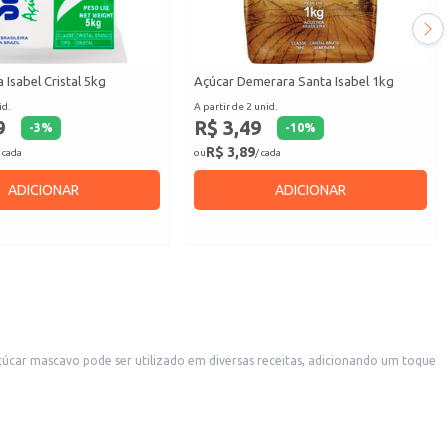
 Isabel Cristal 5kg
Açúcar Demerara Santa Isabel 1kg
id.
A partir de 2 unid.
9
R$ 3,49
-
3
%
-
10
%
R$ 3,89
 cada
ou
/ cada
ADICIONAR
ADICIONAR
car mascavo pode ser utilizado em diversas receitas, adicionando um toque