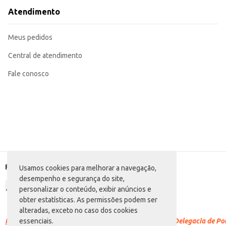
Atendimento
Meus pedidos
Central de atendimento
Fale conosco
Formas de pagamento
Usamos cookies para melhorar a navegação,
desempenho e segurança do site,
personalizar o conteúdo, exibir anúncios e
obter estatísticas. As permissões podem ser
alteradas, exceto no caso dos cookies
Racismo é crime.
Denuncie. Disque 100 ou procure a Delegacia de Polí
essenciais.