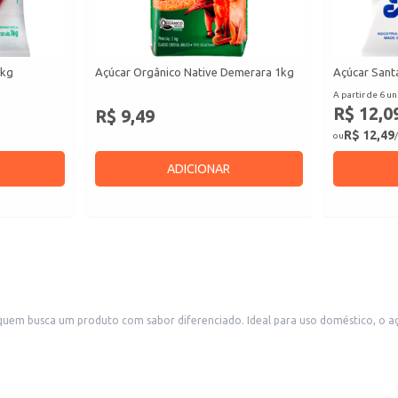
1kg
Açúcar Orgânico Native Demerara 1kg
Açúcar Santa
A partir de 6 un
R$ 12,0
R$ 9,49
R$ 12,49
ou
/
ADICIONAR
em busca um produto com sabor diferenciado. Ideal para uso doméstico, o açú
a.