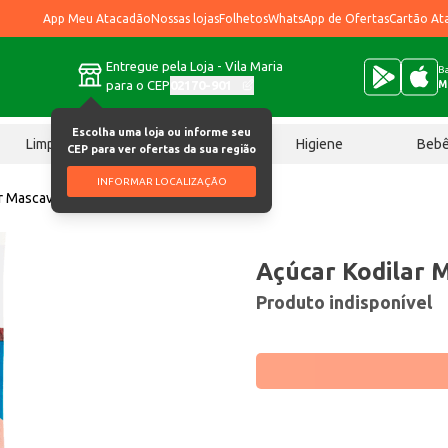
App Meu Atacadão
Nossas lojas
Folhetos
WhatsApp de Ofertas
Cartão At
Entregue pela Loja - Vila Maria
Ba
para o CEP
02170-901
M
Escolha uma loja ou informe seu
Limpeza
Chocolates
Higiene
Beb
CEP para ver ofertas da sua região
INFORMAR LOCALIZAÇÃO
ar Mascavo 500g
Açúcar Kodilar 
Produto indisponível