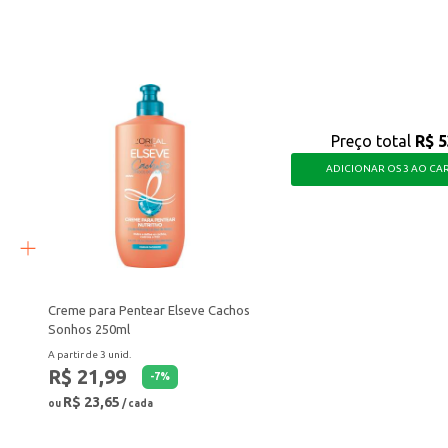
usca um produto versátil e com um toque especial em suas receitas.
Preço total
R$ 5
ADICIONAR OS 3 AO CA
Creme para Pentear Elseve Cachos
Sonhos 250ml
A partir de 3 unid.
R$ 21,99
-
7
%
R$ 23,65
ou
/ cada