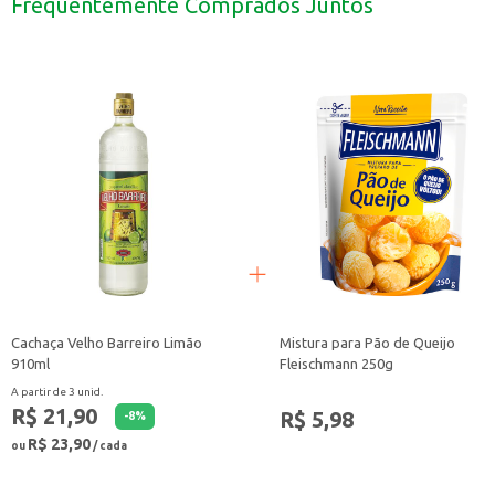
Frequentemente Comprados Juntos
Pode ser utilizado no preparo de caldas e caramelos.
O Açúcar Kodilar Mascavo 500g é uma escolha prática e saborosa para quem b
Cachaça Velho Barreiro Limão
Mistura para Pão de Queijo
910ml
Fleischmann 250g
A partir de 3 unid.
R$ 21,90
R$ 5,98
-
8
%
R$ 23,90
ou
/ cada