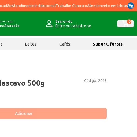
acadão
Atendimento
Institucional
Trabalhe Conosco
Atendimento em Libras
ixe o app
0
Bem-vindo
Entre ou cadastre-se
eu Atacadão
ês
Leites
Cafés
Super Ofertas
Código:
2069
Mascavo 500g
Adicionar