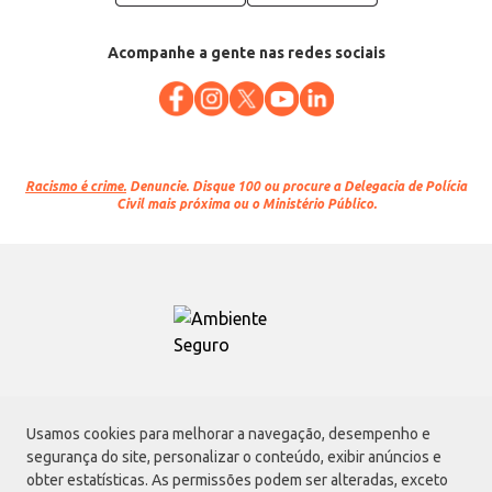
Acompanhe a gente nas redes sociais
Racismo é crime.
Denuncie. Disque 100 ou procure a Delegacia de Polícia
Civil mais próxima ou o Ministério Público.
Atacadão S.A.
Usamos cookies para melhorar a navegação, desempenho e
Avenida Morvan Dias de Figueiredo, 6169, Vila Maria, São Paulo - SP | CEP
segurança do site, personalizar o conteúdo, exibir anúncios e
02170-901 | CNPJ: 75.315.333/0001-09
obter estatísticas. As permissões podem ser alteradas, exceto