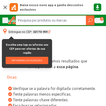
Baixe nosso novo app e ganhe descontos
exclusivos
0
Entregue no CEP:
02170-901
Escolha uma loja ou informe seu
CEP para ver ofertas da sua
região
oops, não encontramos resultados que
INFORMAR LOCALIZAÇÃO
correspondam a
essa página
.
Dicas:
Verifique se a palavra foi digitada corretamente.
Tente palavras menos específicas.
Tente palavras-chave diferentes.
Faça buscas relacionadas.