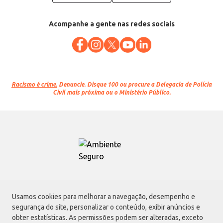
Acompanhe a gente nas redes sociais
Racismo é crime.
Denuncie. Disque 100 ou procure a Delegacia de Polícia
Civil mais próxima ou o Ministério Público.
Atacadão S.A.
Usamos cookies para melhorar a navegação, desempenho e
Avenida Morvan Dias de Figueiredo, 6169, Vila Maria, São Paulo - SP | CEP
segurança do site, personalizar o conteúdo, exibir anúncios e
02170-901 | CNPJ: 75.315.333/0001-09
obter estatísticas. As permissões podem ser alteradas, exceto