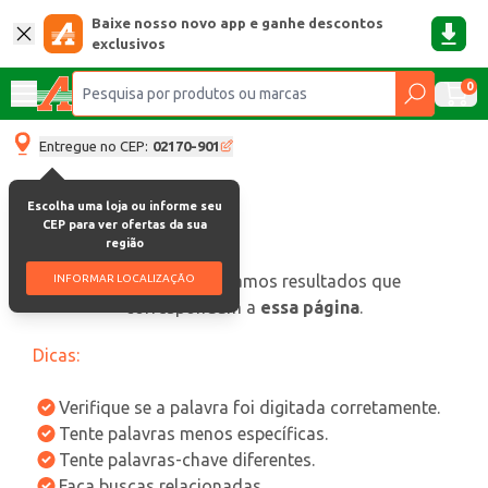
Baixe nosso novo app e ganhe descontos
exclusivos
0
Entregue no CEP:
02170-901
Escolha uma loja ou informe seu
CEP para ver ofertas da sua
região
oops, não encontramos resultados que
INFORMAR LOCALIZAÇÃO
correspondam a
essa página
.
Dicas:
Verifique se a palavra foi digitada corretamente.
Tente palavras menos específicas.
Tente palavras-chave diferentes.
Faça buscas relacionadas.