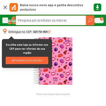
Baixe nosso novo app e ganhe descontos
exclusivos
0
Entregue no CEP:
02170-901
Escolha uma loja ou informe seu
CEP para ver ofertas da sua
região
INFORMAR LOCALIZAÇÃO
Clique na imagem para ampliar.