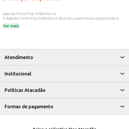
Agenda Foroni Pop Collection un
A Agenda Foroni Pop Collection é ideal para quem busca organização e
estilo no dia a dia. Perfeita para uso pessoal, ela auxilia no planejamento de
Ver mais
compromissos, anotações e atividades diárias.
Dicas de Uso:
Organize seus compromissos diários, semanais e mensais.
Anote informações importantes, como telefones e endereços.
Utilize para fazer listas de tarefas e metas.
Leve para o trabalho, escola ou faculdade para ter sempre à mão suas
anotações.
Atendimento
Com a Agenda Foroni Pop Collection, você terá uma ferramenta prática e
charmosa para manter suas atividades em ordem, otimizando seu tempo e
aumentando sua produtividade.
Institucional
Políticas Atacadão
Formas de pagamento