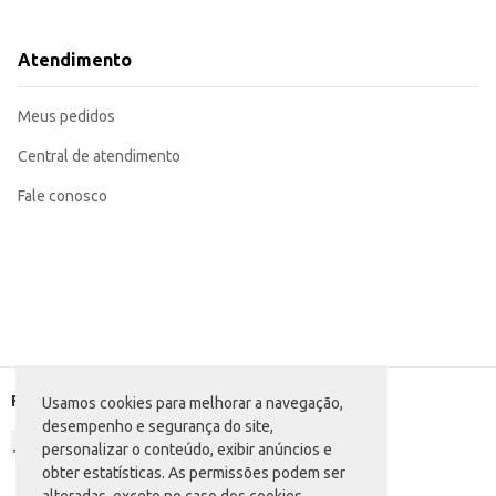
Uma boa opção para profissionais que buscam otimizar a gestão do tempo.
Adequada para revenda em lojas de presentes e papelaria, atendendo a um pú
A Agenda Planner Foroni Cupcake oferece um sistema de planejamento eficiente e um design que combina praticidade e estética. Sua
Atendimento
organização do dia a dia.
Marca: Foroni
Departamento: Papelaria
Meus pedidos
Categoria: Agenda e cadernos
EAN: 7908077457860
Central de atendimento
Fale conosco
Formas de pagamento
Usamos cookies para melhorar a navegação,
desempenho e segurança do site,
personalizar o conteúdo, exibir anúncios e
obter estatísticas. As permissões podem ser