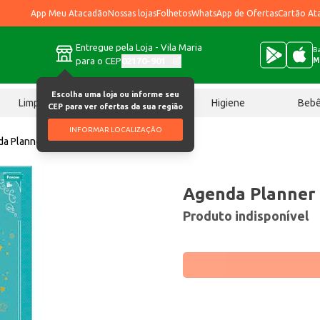
App Meu Atacadão
Nossas lojas
Folhetos
WhatsApp de Ofertas
Cartão At
Entregue pela Loja - Vila Maria
Ba
para o CEP
02170-901
M
Escolha uma loja ou informe seu
Limpeza
Chocolates
Higiene
Beb
CEP para ver ofertas da sua região
INFORMAR LOCALIZAÇÃO
a Planner Foroni Cupcake un
Agenda Planner 
Produto indisponível