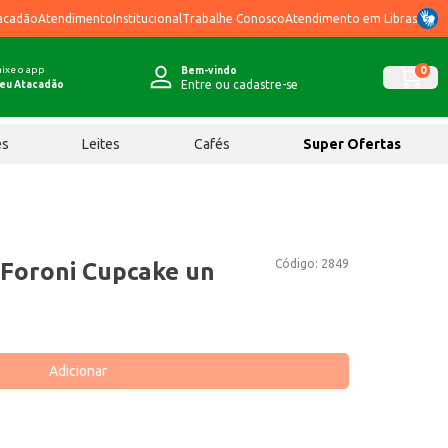
acadão
Atendimento
Institucional
Trabalhe Conosco
Atendimento em Libras
ixe o app
0
Bem-vindo
Entre ou cadastre-se
eu Atacadão
ês
Leites
Cafés
Super Ofertas
Código:
2849
Foroni Cupcake un
Adicionar