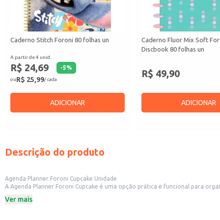
Caderno Stitch Foroni 80 folhas un
Caderno Fluor Mix Soft For
Discbook 80 folhas un
A partir de 4 unid.
R$ 24,69
-
5
%
R$ 49,90
R$ 25,99
ou
/ cada
ADICIONAR
ADICIONAR
Descrição do produto
Agenda Planner Foroni Cupcake Unidade
A Agenda Planner Foroni Cupcake é uma opção prática e funcional para organização pessoal e profissional. Seu design atraente a torna adequada para diversos usos, 
para revenda em lojas de papelaria, presentes e outros estabelecimentos co
Ver mais
Dicas de uso:
Ideal para organizar compromissos diários, semanais e mensais.
Perfeita para estudantes que precisam controlar tarefas e prazos.