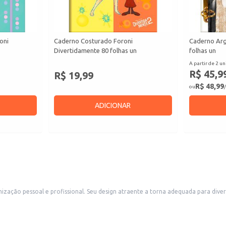
oni
Caderno Costurado Foroni
Caderno Arg
Divertidamente 80 folhas un
folhas un
A partir de 2 un
R$ 45,9
R$ 19,99
R$ 48,99
ou
/
ADICIONAR
seja para uso pessoal, como ferramenta de planejamento diário, ou
merciais que atendem a um público que valoriza itens de decoração e organizaç