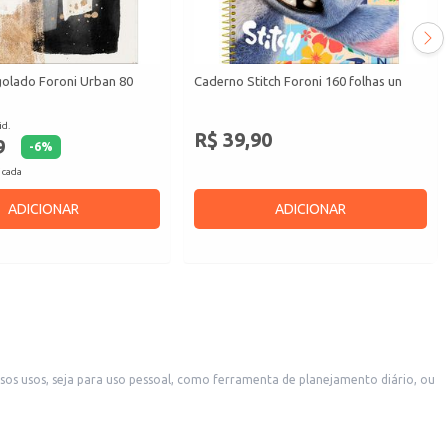
olado Foroni Urban 80
Caderno Stitch Foroni 160 folhas un
id.
R$ 39,90
9
-
6
%
 cada
ADICIONAR
ADICIONAR
ão.