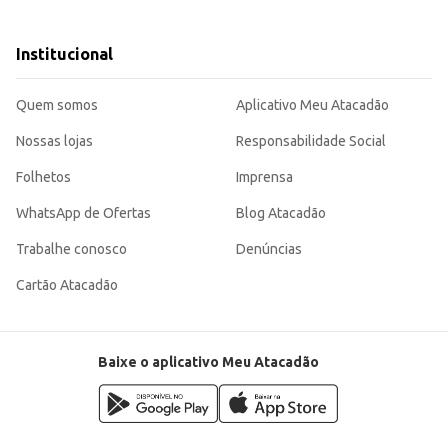
blico que busca itens de decoração e organização.
 estrutura facilita o registro de informações importantes, contribuindo para uma melhor
Institucional
Quem somos
Aplicativo Meu Atacadão
Nossas lojas
Responsabilidade Social
Folhetos
Imprensa
WhatsApp de Ofertas
Blog Atacadão
Trabalhe conosco
Denúncias
Cartão Atacadão
Baixe o aplicativo Meu Atacadão