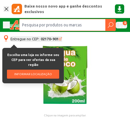
Baixe nosso novo app e ganhe descontos
exclusivos
0
Entregue no CEP:
02170-901
Escolha uma loja ou informe seu
CEP para ver ofertas da sua
região
INFORMAR LOCALIZAÇÃO
Clique na imagem para ampliar.