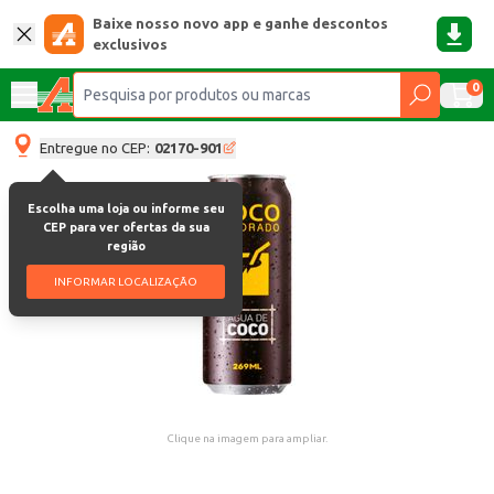
Baixe nosso novo app e ganhe descontos
exclusivos
0
Entregue no CEP:
02170-901
Escolha uma loja ou informe seu
CEP para ver ofertas da sua
região
INFORMAR LOCALIZAÇÃO
Clique na imagem para ampliar.