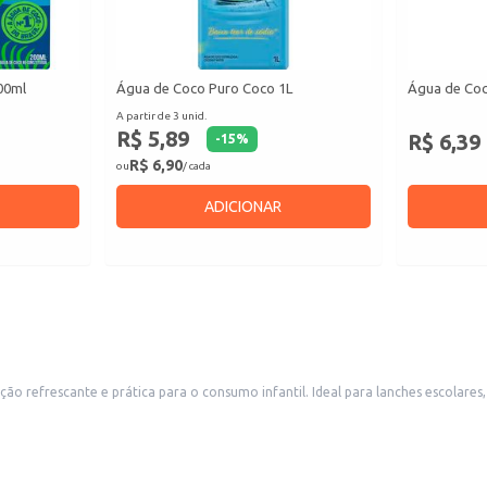
00ml
Água de Coco Puro Coco 1L
Água de Co
A partir de 3 unid.
R$ 5,89
R$ 6,39
-
15
%
R$ 6,90
ou
/ cada
ADICIONAR
refrescante e prática para o consumo infantil. Ideal para lanches escolares, 