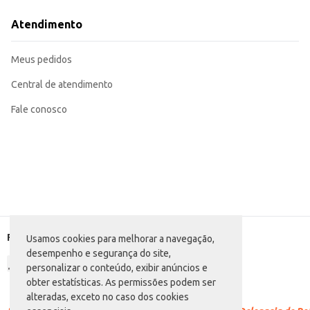
Dicas de Uso:
Sirva gelada para um refresco ainda mais agradável.
Atendimento
Perfeita para lanches escolares e atividades ao ar livre.
Pode ser incluída em festas infantis como opção de bebida saudável.
A Água de Coco Ducoco Kids Uva oferece hidratação e sabor para a criançad
Meus pedidos
Central de atendimento
Fale conosco
Formas de pagamento
Usamos cookies para melhorar a navegação,
desempenho e segurança do site,
personalizar o conteúdo, exibir anúncios e
obter estatísticas. As permissões podem ser
alteradas, exceto no caso dos cookies