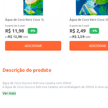
Água de Coco Kero Coco 1L
Água de Coco Kero Coco 2
A partir de 3 unid.
A partir de 3 unid.
R$ 11,98
R$ 2,49
-
8
%
-
4
%
R$ 12,98
R$ 2,59
ou
/ cada
ou
/ cada
ADICIONAR
ADICIONAR
Descrição do produto
Água de Coco Ducoco Kids Uva Caixeta com 200ml
A Água de Coco Ducoco Kids Uva Caixeta, em embalagem de 200ml, é uma opção 
transporte e o consumo.
Ver mais
Formato prático e fácil de transportar.
Ideal para consumo infantil.
Sabor uva.
Embalagem de 200ml.