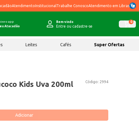
acadão
Atendimento
Institucional
Trabalhe Conosco
Atendimento em Libras
ixe o app
0
Bem-vindo
Entre ou cadastre-se
eu Atacadão
ês
Leites
Cafés
Super Ofertas
Código:
2994
coco Kids Uva 200ml
Adicionar