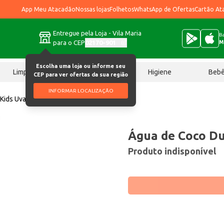
App Meu Atacadão
Nossas lojas
Folhetos
WhatsApp de Ofertas
Cartão At
Entregue pela Loja - Vila Maria
Ba
para o CEP
02170-901
M
Escolha uma loja ou informe seu
Limpeza
Chocolates
Higiene
Beb
CEP para ver ofertas da sua região
INFORMAR LOCALIZAÇÃO
Kids Uva 200ml
Água de Coco Du
Produto indisponível