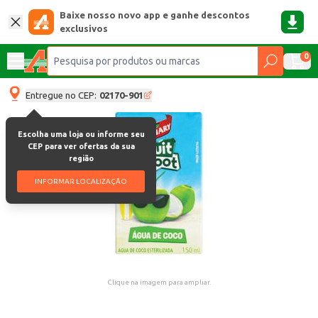
Baixe nosso novo app e ganhe descontos
exclusivos
0
Entregue no CEP:
02170-901
Escolha uma loja ou informe seu
CEP para ver ofertas da sua
região
INFORMAR LOCALIZAÇÃO
Clique na imagem para ampliar.