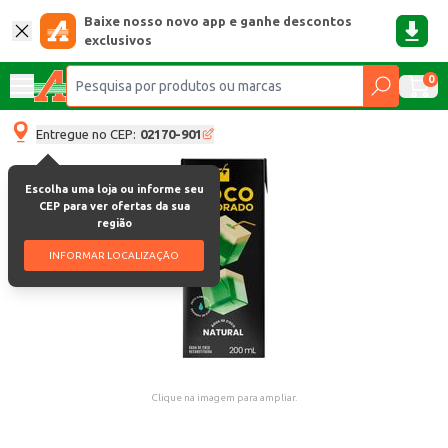
Baixe nosso novo app e ganhe descontos
exclusivos
0
Entregue no CEP:
02170-901
Escolha uma loja ou informe seu
CEP para ver ofertas da sua
região
INFORMAR LOCALIZAÇÃO
Clique na imagem para ampliar.