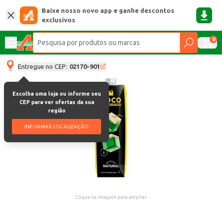
Baixe nosso novo app e ganhe descontos
exclusivos
0
Entregue no CEP:
02170-901
Escolha uma loja ou informe seu
CEP para ver ofertas da sua
região
INFORMAR LOCALIZAÇÃO
Clique na imagem para ampliar.