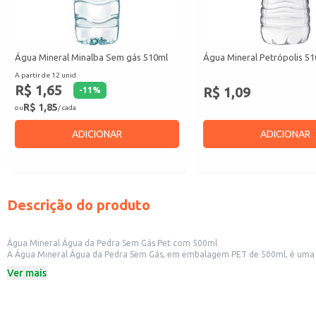
Água Mineral Minalba Sem gás 510ml
Água Mineral Petrópolis 5
A partir de 12 unid.
R$ 1,65
R$ 1,09
-
11
%
R$ 1,85
ou
/ cada
ADICIONAR
ADICIONAR
Descrição do produto
Água Mineral Água da Pedra Sem Gás Pet com 500ml
A Água Mineral Água da Pedra Sem Gás, em embalagem PET de 500ml, é uma opção prática e refrescante para diversas ocasiões. Sua embal
distribuição em eventos ou revenda em pequenos comércios, como lojas de co
Ver mais
Dicas de uso:
Ideal para consumo individual em casa, no trabalho ou em atividades ao ar liv
Perfeita para oferecer aos clientes em estabelecimentos comerciais, como re
Uma opção prática para revenda em lojas de conveniência e outros pequenos