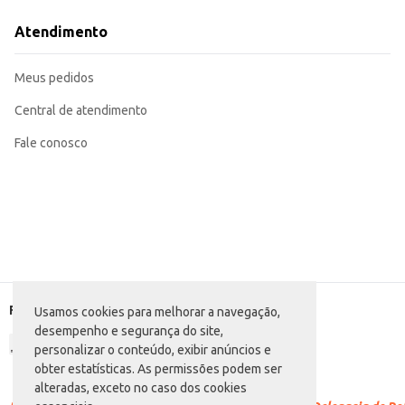
Adequada para eventos e festas, oferecendo uma bebida refrescante e acessí
A Água Mineral Água da Pedra Sem Gás proporciona hidratação de forma simpl
Atendimento
um produto de fácil comercialização e consumo.
Marca: Da Pedra
Departamento: Bebidas
Meus pedidos
Categoria: Água sem gás
Conteúdo: 500ml
EAN: 7896436100666
Central de atendimento
Fale conosco
Formas de pagamento
Usamos cookies para melhorar a navegação,
desempenho e segurança do site,
personalizar o conteúdo, exibir anúncios e
obter estatísticas. As permissões podem ser
alteradas, exceto no caso dos cookies