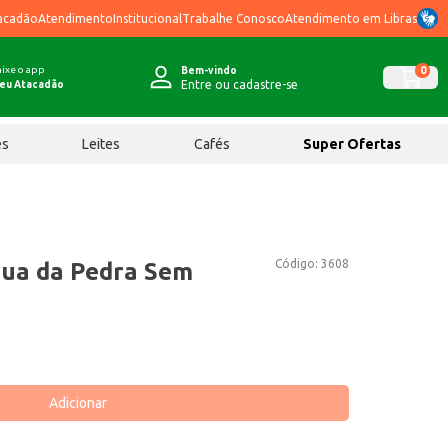
acadão
Atendimento
Institucional
Trabalhe Conosco
Atendimento em Libras
ixe o app
0
Bem-vindo
Entre ou cadastre-se
eu Atacadão
ês
Leites
Cafés
Super Ofertas
Código:
3608
gua da Pedra Sem
Adicionar