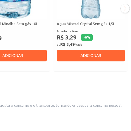
l Minalba Sem gás 10L
Água Mineral Crystal Sem gás 1,5L
A partir de 6 unid.
R$ 3,29
9
-
6
%
R$ 3,49
ou
/ cada
ADICIONAR
ADICIONAR