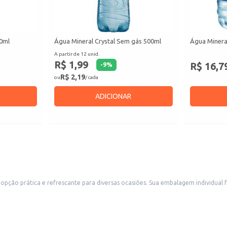
10ml
Água Mineral Crystal Sem gás 500ml
Água Minera
A partir de 12 unid.
R$ 1,99
R$ 16,7
-
9
%
R$ 2,19
ou
/ cada
ADICIONAR
agem individual facilita o consumo e o transporte, tornando-a ideal para consumo pessoal,
nveniência, restaurantes e lanchonetes.
re.
staurantes e lanchonetes.
 comércios.