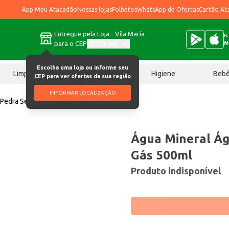
App Meu Atacadão
Nossas lojas
Folhetos
WhatsApp de Ofertas
Cartão At
Entregue pela Loja - Vila Maria
Ba
para o CEP
02170-901
M
Escolha uma loja ou informe seu
Limpeza
Chocolates
Higiene
Beb
CEP para ver ofertas da sua região
INFORMAR LOCALIZAÇÃO
 Pedra Sem Gás 500ml
Água Mineral Á
Gás 500ml
Produto indisponível