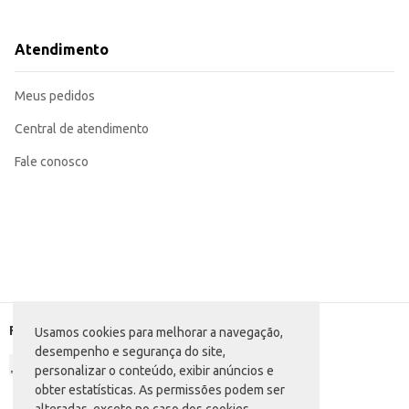
Perfeita para revenda em diversos tipos de estabelecimentos comerciais.
Uma opção conveniente para consumo doméstico, em eventos ou para levar 
A Água Mineral Aquarela com gás oferece uma alternativa refrescante e de fácil consumo, a
Atendimento
custo-benefício para quem compra em atacado.
Marca: Aquarela
Departamento: Bebidas
Meus pedidos
Categoria: Água com gás
Conteúdo: 500ml
EAN: 59288998
Central de atendimento
Fale conosco
Formas de pagamento
Usamos cookies para melhorar a navegação,
desempenho e segurança do site,
personalizar o conteúdo, exibir anúncios e
obter estatísticas. As permissões podem ser