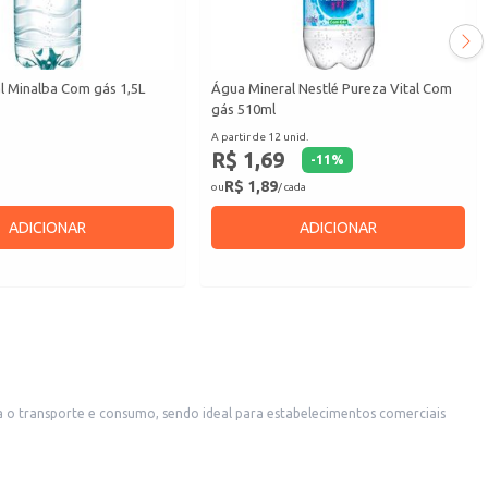
l Minalba Com gás 1,5L
Água Mineral Nestlé Pureza Vital Com
gás 510ml
A partir de 12 unid.
R$ 1,69
-
11
%
R$ 1,89
ou
/ cada
ADICIONAR
ADICIONAR
entes. Também é uma excelente opção para revenda em mercearias, conveniências e outros pequenos comércios.