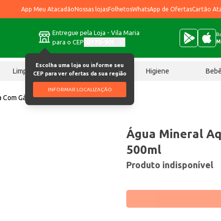
App Meu Atacadão
Nossas lojas
Folhetos
WhatsApp de Ofertas
Cartão At
Entregue pela Loja - Vila Maria
Ba
para o CEP
02170-901
M
Escolha uma loja ou informe seu
Limpeza
Chocolates
Higiene
Beb
CEP para ver ofertas da sua região
INFORMAR LOCALIZAÇÃO
a Com Gás 500ml
Água Mineral A
500ml
Produto indisponível