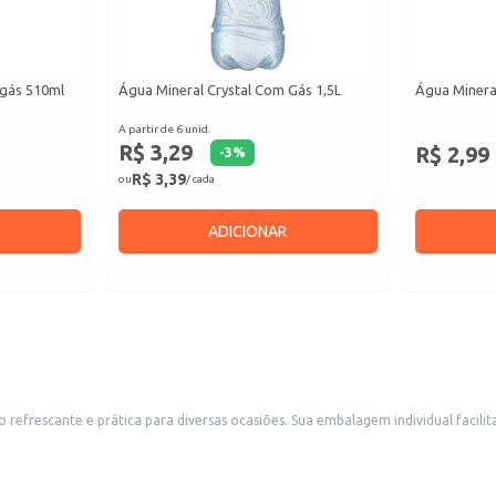
 gás 510ml
Água Mineral Crystal Com Gás 1,5L
Água Minera
A partir de 6 unid.
R$ 3,29
R$ 2,99
-
3
%
R$ 3,39
ou
/ cada
ADICIONAR
idual facilita o transporte e consumo, sendo ideal para estabelecimentos comerciais
como restaurantes, lanchonetes e bares que buscam oferecer uma bebida de qualidade aos seus cli