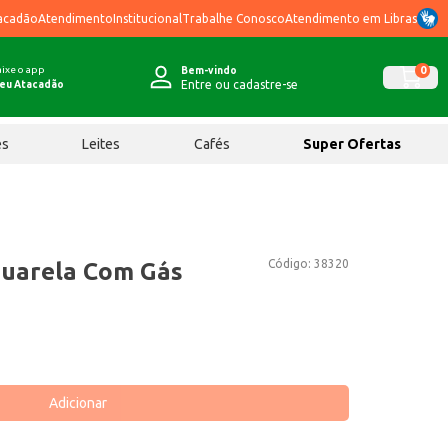
acadão
Atendimento
Institucional
Trabalhe Conosco
Atendimento em Libras
ixe o app
0
Bem-vindo
Entre ou cadastre-se
eu Atacadão
ês
Leites
Cafés
Super Ofertas
Código:
38320
quarela Com Gás
Adicionar