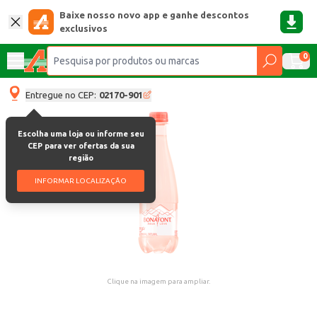
Baixe nosso novo app e ganhe descontos
exclusivos
0
Entregue no CEP:
02170-901
Escolha uma loja ou informe seu
CEP para ver ofertas da sua
região
INFORMAR LOCALIZAÇÃO
Clique na imagem para ampliar.