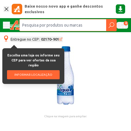
Baixe nosso novo app e ganhe descontos
exclusivos
0
Entregue no CEP:
02170-901
Escolha uma loja ou informe seu
CEP para ver ofertas da sua
região
INFORMAR LOCALIZAÇÃO
Clique na imagem para ampliar.