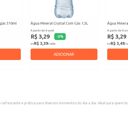
 gás 510ml
Água Mineral Crystal Com Gás 1,5L
Água Minera
A partir de 6 unid.
A partir de 6 un
R$ 3,29
R$ 3,29
-
3
%
R$ 3,39
R$ 3,49
ou
/ cada
ou
/ 
ADICIONAR
 refrescante e prática para diversos momentos do dia a dia. Ideal para quem
onetes e bares.