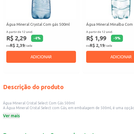
Água Mineral Crystal Com gás 500ml
Água Mineral Minalba Com
A partir de 12 unid.
A partir de 12 unid.
R$ 2,29
R$ 1,99
-
4
%
-
9
%
R$ 2,39
R$ 2,19
ou
/ cada
ou
/ cada
ADICIONAR
ADICIONAR
Descrição do produto
Água Mineral Cristal Select Com Gás 500ml
A Água Mineral Cristal Select com Gás, em embalagem de 500ml, é uma opção
lanches rápidos.
Ver mais
Dicas de Uso:
Perfeita para consumo individual em casa ou no trabalho.
Uma boa escolha para estabelecimentos comerciais como restaurantes, lanch
Pode ser utilizada para preparar drinks e coquetéis.