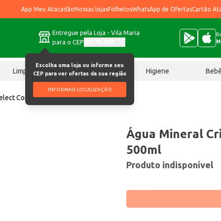
App Meu Atacadão
Nossas lojas
Folhetos
WhatsApp de Ofertas
Cartão At
Entregue pela Loja - Vila Maria
Ba
para o CEP
02170-901
M
Escolha uma loja ou informe seu
Limpeza
Chocolates
Higiene
Beb
CEP para ver ofertas da sua região
INFORMAR LOCALIZAÇÃO
Select Com Gás 500ml
Água Mineral Cr
500ml
Produto indisponível