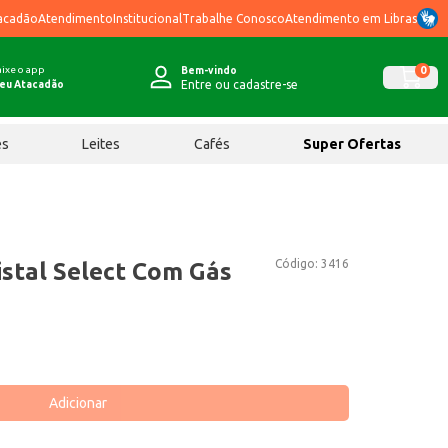
acadão
Atendimento
Institucional
Trabalhe Conosco
Atendimento em Libras
ixe o app
0
Bem-vindo
Entre ou cadastre-se
eu Atacadão
ês
Leites
Cafés
Super Ofertas
Código:
3416
istal Select Com Gás
Adicionar