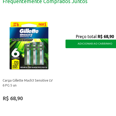
Frequentemente Comprados Juntos
Ideal para manter a hidratação durante atividades físicas.
A Água Mineral Cristal Select com Gás 500ml oferece a praticidade que você p
Preço total
R$ 68,90
ADICIONAR AO CARRINHO
Carga Gillette Mach3 Sensitive LV
6 PG 5 un
R$ 68,90