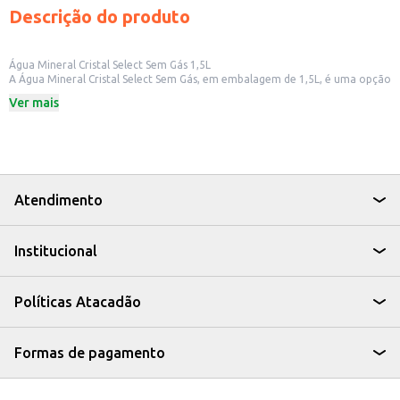
Descrição do produto
Água Mineral Cristal Select Sem Gás 1,5L
A Água Mineral Cristal Select Sem Gás, em embalagem de 1,5L, é uma opção
para quem busca hidratação de qualidade. Ideal para consumo diário, a
Ver mais
água mineral é uma escolha prática para manter-se hidratado em casa, no
trabalho ou em atividades ao ar livre.
Dicas de Uso:
Perfeita para acompanhar as refeições.
Ideal para manter a hidratação durante exercícios físicos.
Uma opção para levar em viagens e passeios.
Pode ser utilizada no preparo de bebidas e receitas.
Atendimento
A Água Mineral Cristal Select Sem Gás é uma escolha refrescante e
conveniente para o dia a dia, garantindo a hidratação de forma simples e
eficaz.
Institucional
Políticas Atacadão
Formas de pagamento