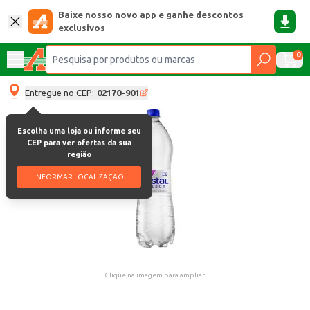
Baixe nosso novo app e ganhe descontos
exclusivos
0
Entregue no CEP:
02170-901
Escolha uma loja ou informe seu
CEP para ver ofertas da sua
região
INFORMAR LOCALIZAÇÃO
Clique na imagem para ampliar.