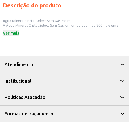
Descrição do produto
Água Mineral Cristal Select Sem Gás 200ml
A Água Mineral Cristal Select Sem Gás, em embalagem de 200ml, é uma
opção prática para quem busca hidratação de forma leve e refrescante.
Ver mais
Ideal para consumo individual, ela se adapta a diversas situações do dia a
dia.
Dicas de Uso:
Perfeita para acompanhar refeições em restaurantes e lanchonetes.
Uma boa escolha para eventos e reuniões, oferecendo uma opção de
bebida leve e refrescante.
Ideal para manter a hidratação em atividades físicas e no trabalho.
Atendimento
A Água Mineral Cristal Select 200ml é uma escolha conveniente para quem
busca qualidade e praticidade, seja para consumo próprio ou para oferecer
aos seus clientes.
Institucional
Políticas Atacadão
Formas de pagamento