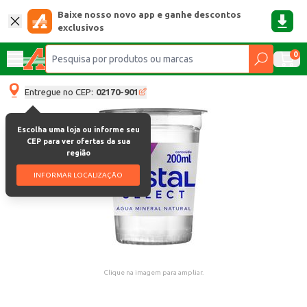
Baixe nosso novo app e ganhe descontos
exclusivos
0
Entregue no CEP:
02170-901
Escolha uma loja ou informe seu
CEP para ver ofertas da sua
região
INFORMAR LOCALIZAÇÃO
Clique na imagem para ampliar.